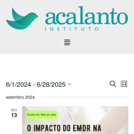
Pular
para
o
conteúdo
6/1/2024
 - 
6/28/2025
SEARCH
Eve
Events
LIST
Vie
Select
Search
setembro 2024
date.
Nav
and
SEX
13
Views
Navigati