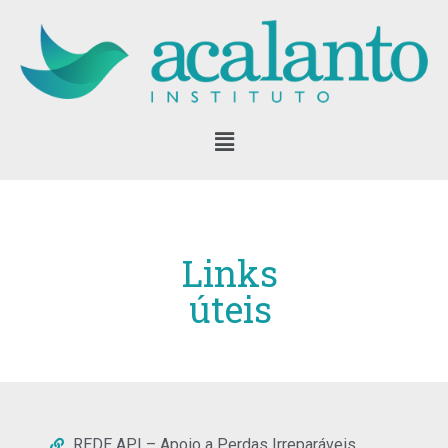
Pular
para
o
conteúdo
Links
úteis
REDE API – Apoio a Perdas Irreparáveis