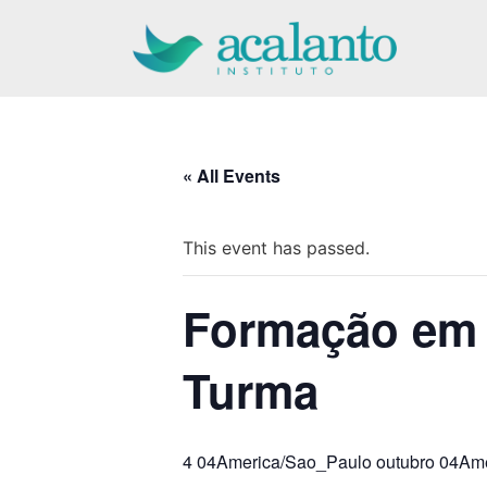
Pular
para
o
conteúdo
« All Events
This event has passed.
Formação em T
Turma
4 04America/Sao_Paulo outubro 04Am