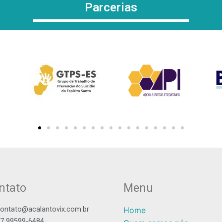
Parcerias
ntato
Menu
ontato@acalantovix.com.br
Home
7 99599-6484