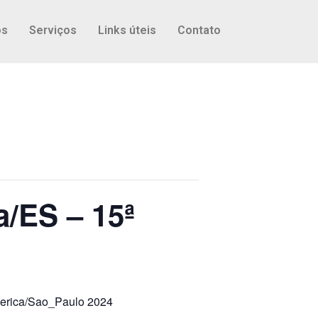
os
Serviços
Links úteis
Contato
/ES – 15ª
erica/Sao_Paulo 2024