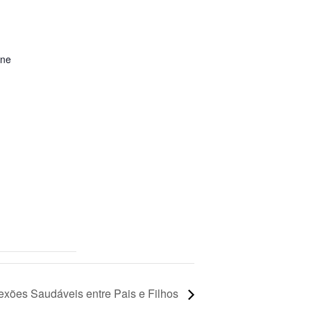
ine
exões Saudáveis entre Pais e Filhos