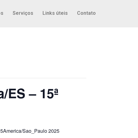
os
Serviços
Links úteis
Contato
/ES – 15ª
 15America/Sao_Paulo 2025