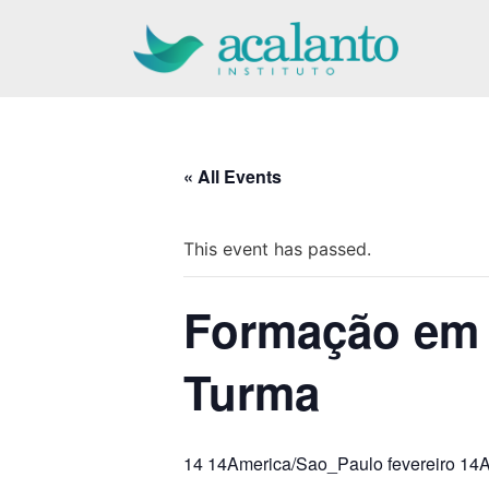
Pular
para
o
conteúdo
« All Events
This event has passed.
Formação em T
Turma
14 14America/Sao_Paulo fevereiro 14