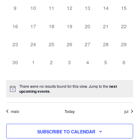
0
0
0
0
0
0
0
9
10
11
12
13
14
15
events,
events,
events,
events,
events,
events,
events,
0
0
0
0
0
0
0
16
17
18
19
20
21
22
events,
events,
events,
events,
events,
events,
events,
0
0
0
0
0
0
0
23
24
25
26
27
28
29
events,
events,
events,
events,
events,
events,
events,
0
0
0
0
0
0
0
30
1
2
3
4
5
6
events,
events,
events,
events,
events,
events,
events,
There were no results found for this view. Jump to the
next
upcoming events
.
maio
Today
jul
SUBSCRIBE TO CALENDAR