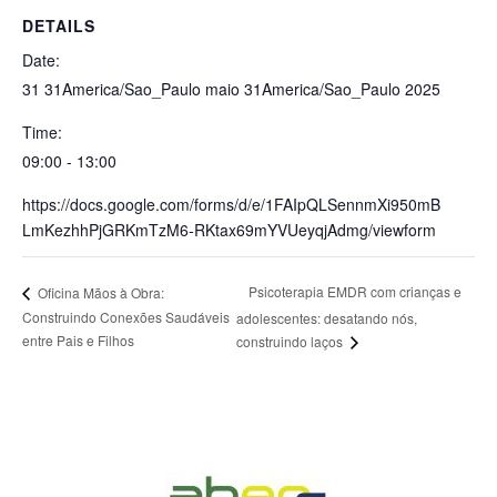
DETAILS
Date:
31 31America/Sao_Paulo maio 31America/Sao_Paulo 2025
Time:
09:00 - 13:00
https://docs.google.com/forms/d/e/1FAIpQLSennmXi950mB
LmKezhhPjGRKmTzM6-RKtax69mYVUeyqjAdmg/viewform
Psicoterapia EMDR com crianças e
Oficina Mãos à Obra:
Construindo Conexões Saudáveis
adolescentes: desatando nós,
entre Pais e Filhos
construindo laços