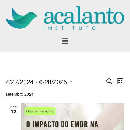
Pular
para
o
conteúdo
4/27/2024
 - 
6/28/2025
SEARCH
Eve
Events
LIST
Vie
Select
Search
setembro 2024
date.
Nav
and
SEX
13
Views
Navigati