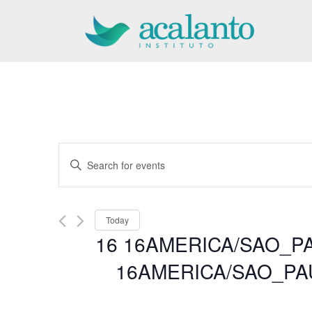
Pular
para
o
conteúdo
Events
Enter
Keyword.
Search
Search
for
and
Today
Events
16 16AMERICA/SAO_P
by
Views
16AMERICA/SAO_PA
Keyword.
Navigation
Select
date.