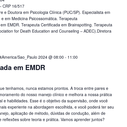
 – CRP 16/517
tre e Doutora em Psicologia Clínica (PUC/SP). Especialista em
s e em Medicina Psicossomática. Terapeuta
ra em EMDR. Terapeuta Certificada em Brainspotting. Terapeuta
ciation for Death Education and Counseling – ADEC).Diretora
14America/Sao_Paulo 2024 @ 08:00
-
11:00
uada em EMDR
ue tenhamos, nunca estamos prontos. A troca entre pares e
imoramento do nosso manejo clínico e melhora a nossa prática
al e habilidades. Esse é o objetivo da supervisão, onde você
 mais experiente na abordagem escolhida, e você poderá ter seu
anejo, aplicação de método, dúvidas de condução, além de
e reflexões sobre teoria e prática. Vamos aprender juntos?