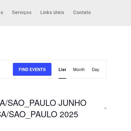
os
Serviços
Links úteis
Contato
Event
FIND EVENTS
List
Month
Day
Views
Navigation
CA/SAO_PAULO JUNHO
A/SAO_PAULO 2025