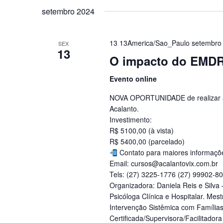
setembro 2024
13 13America/Sao_Paulo setembro
SEX
13
O impacto do EMDR 
Evento online
NOVA OPORTUNIDADE de realizar a
Acalanto.
Investimento:
R$ 5100,00 (à vista)
R$ 5400,00 (parcelado)
Contato para maiores informaçõ
Email: cursos@acalantovix.com.br
Tels: (27) 3225-1776 (27) 99902-8
Organizadora: Daniela Reis e Silva
Psicóloga Clínica e Hospitalar. Mes
Intervenção Sistêmica com Família
Certificada/Supervisora/Facilitado