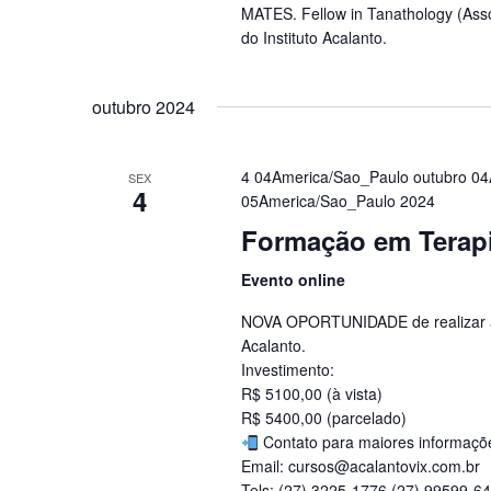
MATES. Fellow in Tanathology (Asso
do Instituto Acalanto.
outubro 2024
4 04America/Sao_Paulo outubro 0
SEX
4
05America/Sao_Paulo 2024
Formação em Terapi
Evento online
NOVA OPORTUNIDADE de realizar a
Acalanto.
Investimento:
R$ 5100,00 (à vista)
R$ 5400,00 (parcelado)
Contato para maiores informaçõ
Email: cursos@acalantovix.com.br
Tels: (27) 3225-1776 (27) 99599-6