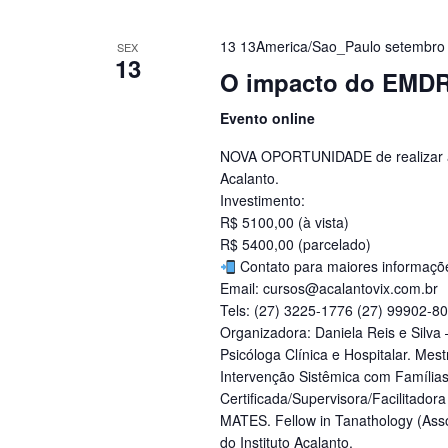
13 13America/Sao_Paulo setembro
SEX
13
O impacto do EMDR 
Evento online
NOVA OPORTUNIDADE de realizar a
Acalanto.
Investimento:
R$ 5100,00 (à vista)
R$ 5400,00 (parcelado)
Contato para maiores informaçõ
Email: cursos@acalantovix.com.br
Tels: (27) 3225-1776 (27) 99902-8
Organizadora: Daniela Reis e Silva
Psicóloga Clínica e Hospitalar. Mes
Intervenção Sistêmica com Família
Certificada/Supervisora/Facilitado
MATES. Fellow in Tanathology (Asso
do Instituto Acalanto.