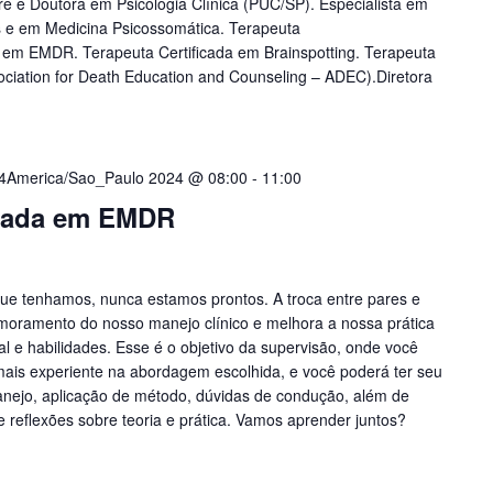
tre e Doutora em Psicologia Clínica (PUC/SP). Especialista em
s e em Medicina Psicossomática. Terapeuta
ra em EMDR. Terapeuta Certificada em Brainspotting. Terapeuta
ciation for Death Education and Counseling – ADEC).Diretora
14America/Sao_Paulo 2024 @ 08:00
-
11:00
uada em EMDR
ue tenhamos, nunca estamos prontos. A troca entre pares e
imoramento do nosso manejo clínico e melhora a nossa prática
al e habilidades. Esse é o objetivo da supervisão, onde você
 mais experiente na abordagem escolhida, e você poderá ter seu
anejo, aplicação de método, dúvidas de condução, além de
e reflexões sobre teoria e prática. Vamos aprender juntos?