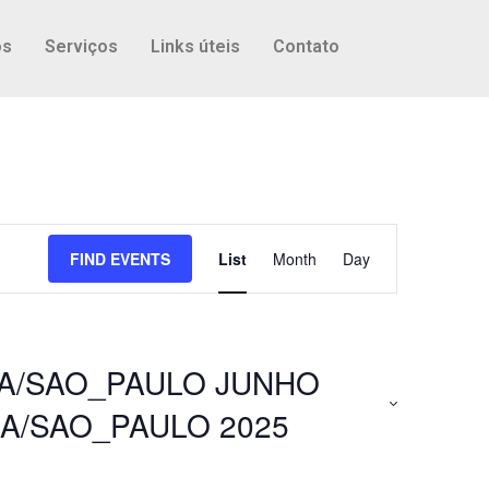
os
Serviços
Links úteis
Contato
Event
FIND EVENTS
List
Month
Day
Views
Navigation
CA/SAO_PAULO JUNHO
A/SAO_PAULO 2025