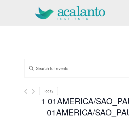
Pular
para
o
conteúdo
Events
Enter
Keyword.
Search
Search
for
and
Today
Events
1 01AMERICA/SAO_PA
by
Views
01AMERICA/SAO_PA
Keyword.
Navigation
Select
date.