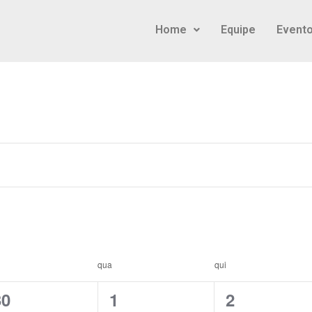
Home
Equipe
Event
qua
qui
0
0
0
30
1
2