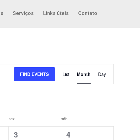
os
Serviços
Links úteis
Contato
Event
FIND EVENTS
List
Month
Day
Views
Navigation
sex
sáb
1
1
3
4