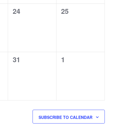
0
0
24
25
events,
events,
0
0
31
1
events,
events,
SUBSCRIBE TO CALENDAR