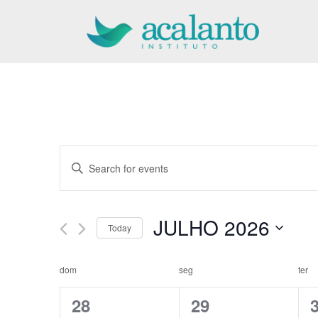
Pular
para
o
conteúdo
Events
Enter
Keyword.
Search
Search
for
JULHO 2026
and
Today
Events
Select
by
Views
date.
dom
seg
ter
Keyword.
Calendar
Navigation
0
0
28
29
of