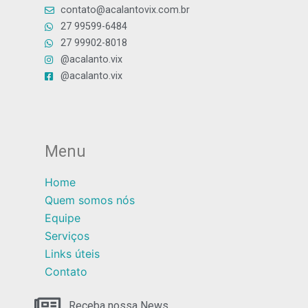
contato@acalantovix.com.br
27 99599-6484
27 99902-8018
@acalanto.vix
@acalanto.vix
Menu
Home
Quem somos nós
Equipe
Serviços
Links úteis
Contato
Receba nossa News