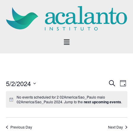
Pular
para
o
conteúdo
5/2/2024
SEARCH
Eve
Events
DAY
Vie
Select
Search
No events scheduled for 2 02America/Sao_Paulo maio
date.
Nav
02America/Sao_Paulo 2024. Jump to the
next upcoming events
.
and
Views
Navigati
Previous Day
Next Day