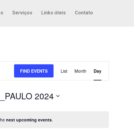
os
Serviços
Links úteis
Contato
Event
FIND EVENTS
List
Month
Day
Views
Navigation
_PAULO 2024
the
next upcoming events
.