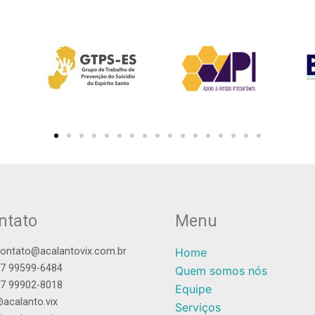
ntato
Menu
ontato@acalantovix.com.br
Home
7 99599-6484
Quem somos nós
7 99902-8018
Equipe
acalanto.vix
Serviços