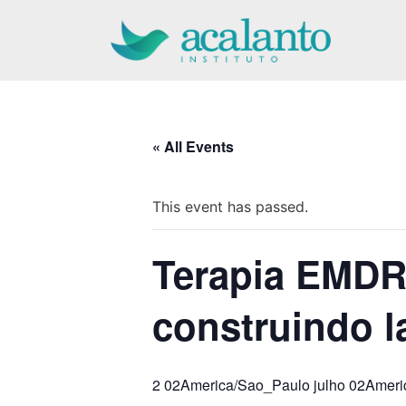
Pular
para
o
conteúdo
« All Events
This event has passed.
Terapia EMDR
construindo l
2 02America/Sao_Paulo julho 02Amer