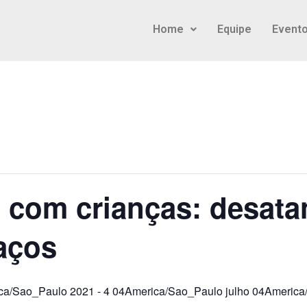
Home
Equipe
Event
 com crianças: desata
aços
ica/Sao_Paulo 2021
-
4 04America/Sao_Paulo julho 04Americ