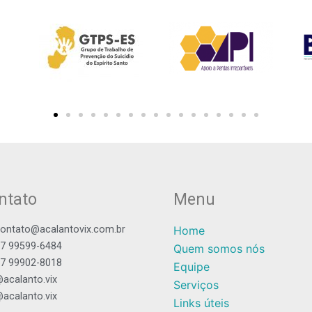
ntato
Menu
ontato@acalantovix.com.br
Home
7 99599-6484
Quem somos nós
7 99902-8018
Equipe
acalanto.vix
Serviços
acalanto.vix
Links úteis