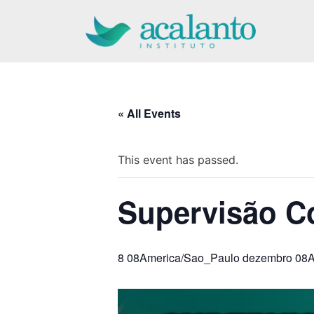
Pular
para
o
conteúdo
« All Events
This event has passed.
Supervisão 
8 08America/Sao_Paulo dezembro 08A