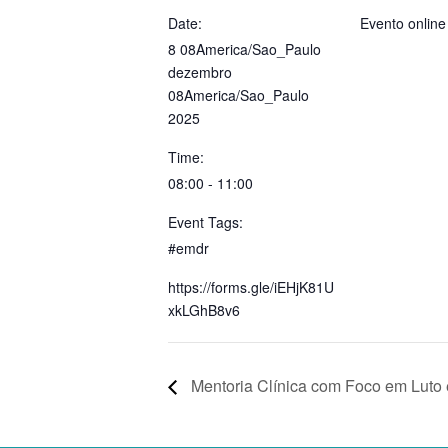
Date:
Evento online
8 08America/Sao_Paulo
dezembro
08America/Sao_Paulo
2025
Time:
08:00 - 11:00
Event Tags:
#emdr
https://forms.gle/iEHjK81U
xkLGhB8v6
Mentoria Clínica com Foco em Luto